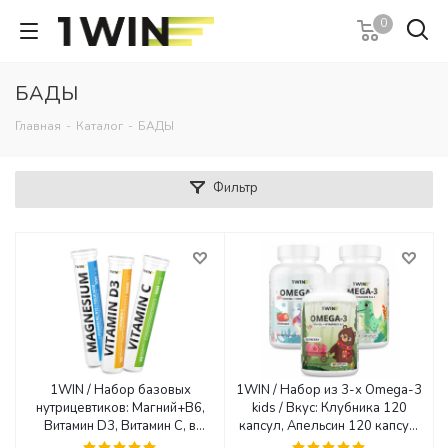
0
БАДЫ
Главная
-
Каталог
-
БАДЫ
Фильтр
1WIN / Набор базовых
1WIN / Набор из 3-х Omega-3
нутрицевтиков: Магний+В6,
kids / Вкус: Клубника 120
Витамин D3, Витамин С, в
капсул, Апельсин 120 капсул,
форме шипучих таблеток.
Малина и травы 60 капсул