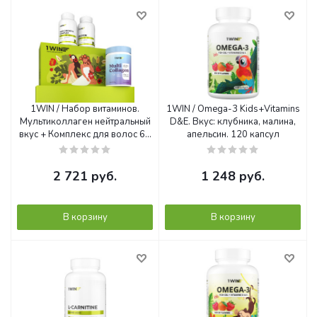
1WIN / Набор витаминов.
1WIN / Omega-3 Kids+Vitamins
Мультиколлаген нейтральный
D&E. Вкус: клубника, малина,
вкус + Комплекс для волос 60
апельсин. 120 капсул
капсул + Биотин 60 капсул
2 721
руб.
1 248
руб.
В корзину
В корзину