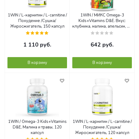
1WIN / L-карнитин / L-carnitine /
1WIN / МИКС Omega-3
Похудение /Сушка/
Kids+Vitamins D&E. Вкус:
Жиросжигатель, 150 капсул
клубника, малина, апельсин, 60
капсул
1 110
руб.
642
руб.
В корзину
В корзину
1WIN / Omega-3 Kids+Vitamins
1WIN / L-карнитин / L-carnitine /
D&E, Малина и травы, 120
Похудение /Сушка/
капсул
Жиросжигатель, 120 капсул