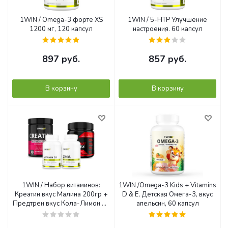
1WIN / Omega-3 форте XS
1WIN / 5-HTP Улучшение
1200 мг, 120 капсул
настроения. 60 капсул
897
руб.
857
руб.
В корзину
В корзину
1WIN / Набор витаминов:
1WIN /Omega-3 Kids + Vitamins
Креатин вкус Малина 200гр +
D & E, Детская Омега-3, вкус
Предтрен вкус Кола-Лимон 35
апельсин, 60 капсул
порций + ZМА 90 капсул +
подарок Витамин D3 2000МЕ