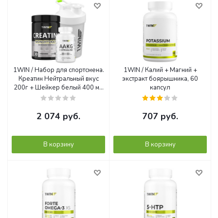
1WIN / Набор для спортсмена.
1WIN / Калий + Магний +
Креатин Нейтральный вкус
экстракт боярышника, 60
200г + Шейкер белый 400 мл
капсул
+ подарок AAKG 90 капсул
2 074
руб.
707
руб.
В корзину
В корзину