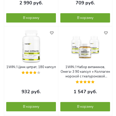
60 капсул
2 990
руб.
709
руб.
В корзину
В корзину
1WIN / Цинк цитрат, 180 капсул
1WIN / Набор витаминов,
Омега-3 90 капсул + Коллаген
морской с гиалуроновой
кислотой 155 капсул +
подарок D3 600МЕ
932
руб.
1 547
руб.
В корзину
В корзину