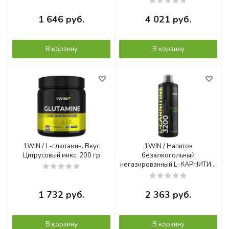
1 646
руб.
4 021
руб.
В корзину
В корзину
1WIN / L-глютамин. Вкус
1WIN / Напиток
Цитрусовый микс, 200 гр
безалкогольный
негазированный L-КАРНИТИН
(L-CARNITINE) со вкусом
Яблоко-киви, 1000 мл
1 732
руб.
2 363
руб.
В корзину
В корзину