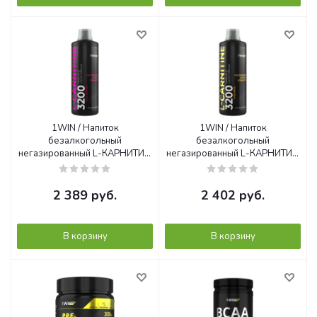
1WIN / Напиток
1WIN / Напиток
безалкогольный
безалкогольный
негазированный L-КАРНИТИН
негазированный L-КАРНИТИН
(L-CARNITINE) со вкусом
(L-CARNITINE) со вкусом
Лесные Ягоды,1000 мл
Ананас, 1000 мл
2 389
руб.
2 402
руб.
В корзину
В корзину