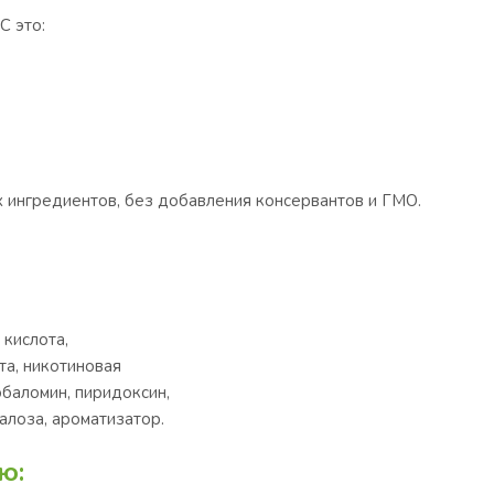
С это:
 ингредиентов, без добавления консервантов и ГМО.
 кислота,
та, никотиновая
обаломин, пиридоксин,
алоза, ароматизатор.
ю: