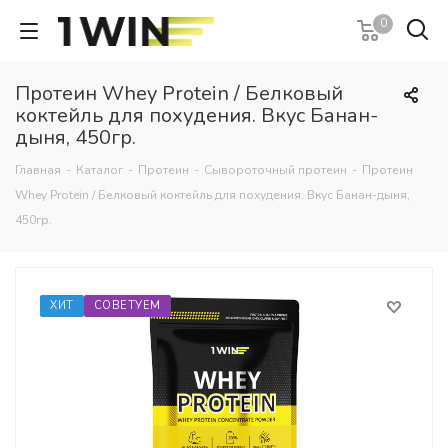
0
Протеин Whey Protein / Белковый
коктейль для похудения. Вкус Банан-
дыня, 450гр.
Главная
-
Каталог
-
Протеин
-
Сывороточный протеин
-
Протеин
Whey Protein / Белковый коктейль для похудения. Вкус Банан-дыня,
450гр.
ХИТ
СОВЕТУЕМ