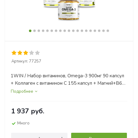
Артикул:
77257
1WIN / Набор витаминов, Omega-3 900мг 90 капсул
+ Коллаген с витамином С 155 капсул + Магний+В6
120 капсул + подарок Витамин D3 2000 МЕ 60
Подробнее
капсул
1 937
руб.
Много