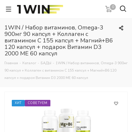
0
1WIN / Набор витаминов, Omega-3
900мг 90 капсул + Коллаген с
витамином С 155 капсул + Магний+В6
120 капсул + подарок Витамин D3
2000 МЕ 60 капсул
Главная
-
Каталог
-
БАДЫ
-
1WIN / Набор витаминов, Omega-3 900мг
90 капсул + Коллаген с витамином С 155 капсул + Магний+В6 120
капсул + подарок Витамин D3 2000 МЕ 60 капсул
ХИТ
СОВЕТУЕМ