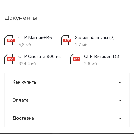
Документы
СГР Магний+В6
Халяль капсулы (2)
5,6 мб
1,7 мб
СГР Омега-3 900 мг.
СГР Витамин D3
334,4 кб
3,6 мб
Как купить
Оплата
Доставка