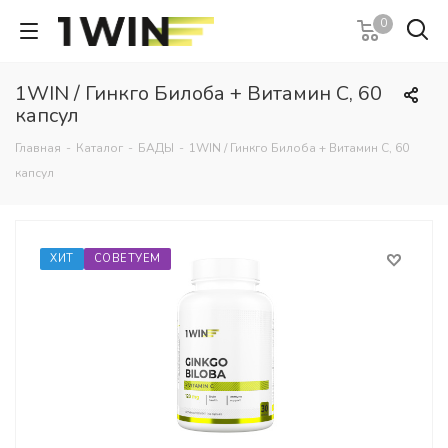
0
1WIN / Гинкго Билоба + Витамин С, 60
капсул
Главная
-
Каталог
-
БАДЫ
-
1WIN / Гинкго Билоба + Витамин С, 60
капсул
ХИТ
СОВЕТУЕМ